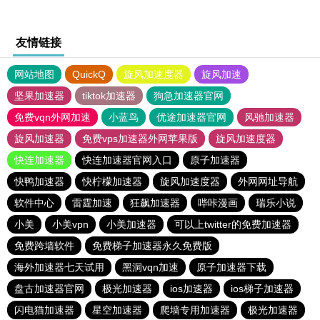
友情链接
网站地图
QuickQ
旋风加速度器
旋风加速
坚果加速器
tiktok加速器
狗急加速器官网
免费vqn外网加速
小蓝鸟
优途加速器官网
风驰加速器
旋风加速器
免费vps加速器外网苹果版
旋风加速度器
快连加速器
快连加速器官网入口
原子加速器
快鸭加速器
快柠檬加速器
旋风加速度器
外网网址导航
软件中心
雷霆加速
狂飙加速器
哔咔漫画
瑞乐小说
小美
小美vpn
小美加速器
可以上twitter的免费加速器
免费跨墙软件
免费梯子加速器永久免费版
海外加速器七天试用
黑洞vqn加速
原子加速器下载
盘古加速器官网
极光加速器
ios加速器
ios梯子加速器
闪电猫加速器
星空加速器
爬墙专用加速器
极光加速器