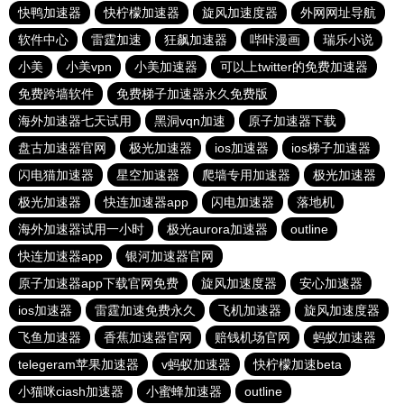
快鸭加速器
快柠檬加速器
旋风加速度器
外网网址导航
软件中心
雷霆加速
狂飙加速器
哔咔漫画
瑞乐小说
小美
小美vpn
小美加速器
可以上twitter的免费加速器
免费跨墙软件
免费梯子加速器永久免费版
海外加速器七天试用
黑洞vqn加速
原子加速器下载
盘古加速器官网
极光加速器
ios加速器
ios梯子加速器
闪电猫加速器
星空加速器
爬墙专用加速器
极光加速器
极光加速器
快连加速器app
闪电加速器
落地机
海外加速器试用一小时
极光aurora加速器
outline
快连加速器app
银河加速器官网
原子加速器app下载官网免费
旋风加速度器
安心加速器
ios加速器
雷霆加速免费永久
飞机加速器
旋风加速度器
飞鱼加速器
香蕉加速器官网
赔钱机场官网
蚂蚁加速器
telegeram苹果加速器
v蚂蚁加速器
快柠檬加速beta
小猫咪ciash加速器
小蜜蜂加速器
outline