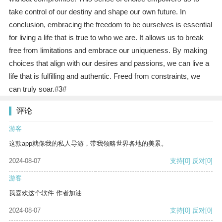
take control of our destiny and shape our own future. In
conclusion, embracing the freedom to be ourselves is essential
for living a life that is true to who we are. It allows us to break
free from limitations and embrace our uniqueness. By making
choices that align with our desires and passions, we can live a
life that is fulfilling and authentic. Freed from constraints, we
can truly soar.#3#
评论
游客
这款app就像我的私人导游，带我领略世界各地的美景。
2024-08-07
支持
[0]
反对
[0]
游客
我喜欢这个软件 作者加油
2024-08-07
支持
[0]
反对
[0]