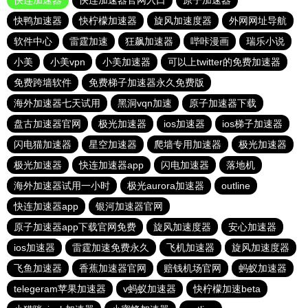
快连加速器
快连加速器官网入口
原子加速器
快鸭加速器
快柠檬加速器
旋风加速度器
外网网址导航
软件中心
雷霆加速
狂飙加速器
哔咔漫画
瑞乐小说
小美
小美vpn
小美加速器
可以上twitter的免费加速器
免费跨墙软件
免费梯子加速器永久免费版
海外加速器七天试用
黑洞vqn加速
原子加速器下载
盘古加速器官网
极光加速器
ios加速器
ios梯子加速器
闪电猫加速器
星空加速器
爬墙专用加速器
极光加速器
极光加速器
快连加速器app
闪电加速器
落地机
海外加速器试用一小时
极光aurora加速器
outline
快连加速器app
银河加速器官网
原子加速器app下载官网免费
旋风加速度器
安心加速器
ios加速器
雷霆加速免费永久
飞机加速器
旋风加速度器
飞鱼加速器
香蕉加速器官网
赔钱机场官网
蚂蚁加速器
telegeram苹果加速器
v蚂蚁加速器
快柠檬加速beta