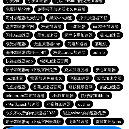
小美vpn
小美加速器
可以上twitter的免费加速器
免费跨墙软件
免费梯子加速器永久免费版
海外加速器七天试用
黑洞vqn加速
原子加速器下载
盘古加速器官网
极光加速器
ios加速器
ios梯子加速器
闪电猫加速器
星空加速器
爬墙专用加速器
极光加速器
极光加速器
快连加速器app
闪电加速器
落地机
海外加速器试用一小时
极光aurora加速器
outline
快连加速器app
银河加速器官网
原子加速器app下载官网免费
旋风加速度器
安心加速器
ios加速器
雷霆加速免费永久
飞机加速器
旋风加速度器
飞鱼加速器
香蕉加速器官网
赔钱机场官网
蚂蚁加速器
telegeram苹果加速器
v蚂蚁加速器
快柠檬加速beta
小猫咪ciash加速器
小蜜蜂加速器
outline
永久不收费的vp加速器2023
能上twitter的加速器免费
原子加速器app下载官网最新版
飞鱼加速器
雷霆加速版ins