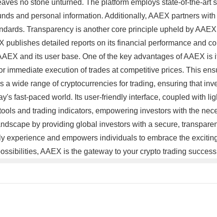
aves no stone unturned. The platform employs state-of-the-art s
nds and personal information. Additionally, AAEX partners with 
andards. Transparency is another core principle upheld by AAEX.
publishes detailed reports on its financial performance and condu
AEX and its user base. One of the key advantages of AAEX is its
r immediate execution of trades at competitive prices. This ensur
s a wide range of cryptocurrencies for trading, ensuring that in
's fast-paced world. Its user-friendly interface, coupled with li
ools and trading indicators, empowering investors with the neces
ndscape by providing global investors with a secure, transparent, 
dly experience and empowers individuals to embrace the exciting
ssibilities, AAEX is the gateway to your crypto trading succes
。