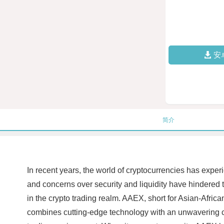
安
简介
In recent years, the world of cryptocurrencies has experi
and concerns over security and liquidity have hindered
in the crypto trading realm. AAEX, short for Asian-Afric
combines cutting-edge technology with an unwavering com