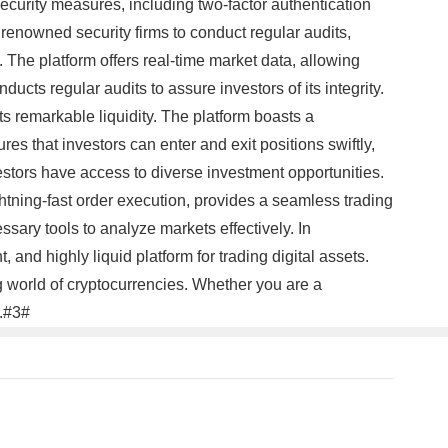
ecurity measures, including two-factor authentication
renowned security firms to conduct regular audits,
 The platform offers real-time market data, allowing
cts regular audits to assure investors of its integrity.
 remarkable liquidity. The platform boasts a
es that investors can enter and exit positions swiftly,
vestors have access to diverse investment opportunities.
ghtning-fast order execution, provides a seamless trading
sary tools to analyze markets effectively. In
and highly liquid platform for trading digital assets.
 world of cryptocurrencies. Whether you are a
s.#3#