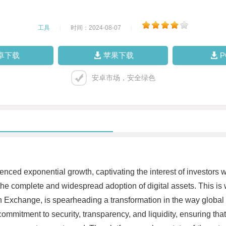
工具
|
时间：2024-08-07
|
卓下载
苹果下载
安卓市场，安全绿色
enced exponential growth, captivating the interest of investors w
 the complete and widespread adoption of digital assets. This 
an Exchange, is spearheading a transformation in the way global 
mitment to security, transparency, and liquidity, ensuring that 