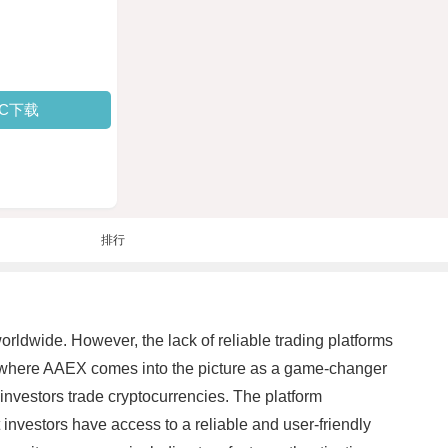
PC下载
排行
orldwide. However, the lack of reliable trading platforms
is where AAEX comes into the picture as a game-changer
investors trade cryptocurrencies. The platform
investors have access to a reliable and user-friendly