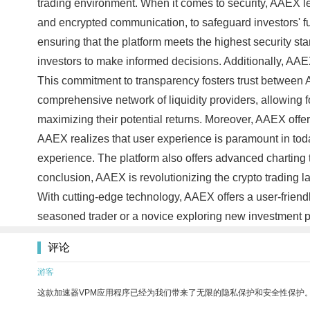
trading environment. When it comes to security, AAEX le
and encrypted communication, to safeguard investors' fu
ensuring that the platform meets the highest security st
investors to make informed decisions. Additionally, AAEX 
This commitment to transparency fosters trust between A
comprehensive network of liquidity providers, allowing fo
maximizing their potential returns. Moreover, AAEX offer
AAEX realizes that user experience is paramount in today
experience. The platform also offers advanced charting t
conclusion, AAEX is revolutionizing the crypto trading la
With cutting-edge technology, AAEX offers a user-frien
seasoned trader or a novice exploring new investment po
评论
游客
这款加速器VPM应用程序已经为我们带来了无限的隐私保护和安全性保护