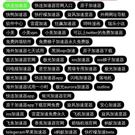
快连加速器
快连加速器官网入口
原子加速器
快鸭加速器
快柠檬加速器
旋风加速度器
外网网址导航
软件中心
雷霆加速
狂飙加速器
哔咔漫画
瑞乐小说
小美
小美vpn
小美加速器
可以上twitter的免费加速器
免费跨墙软件
免费梯子加速器永久免费版
海外加速器七天试用
黑洞vqn加速
原子加速器下载
盘古加速器官网
极光加速器
ios加速器
ios梯子加速器
闪电猫加速器
星空加速器
爬墙专用加速器
极光加速器
极光加速器
快连加速器app
闪电加速器
落地机
海外加速器试用一小时
极光aurora加速器
outline
快连加速器app
银河加速器官网
原子加速器app下载官网免费
旋风加速度器
安心加速器
ios加速器
雷霆加速免费永久
飞机加速器
旋风加速度器
飞鱼加速器
香蕉加速器官网
赔钱机场官网
蚂蚁加速器
telegeram苹果加速器
v蚂蚁加速器
快柠檬加速beta