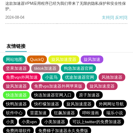
这款加速器VPM应用程序已经为我们带来了无限的隐私保护和安全性保
护。
2024-08-04
支持
[0]
反对
[0]
友情链接
网站地图
QuickQ
旋风加速度器
旋风加速
坚果加速器
tiktok加速器
狗急加速器官网
免费vqn外网加速
小蓝鸟
优途加速器官网
风驰加速器
旋风加速器
免费vps加速器外网苹果版
旋风加速度器
快连加速器
快连加速器官网入口
原子加速器
快鸭加速器
快柠檬加速器
旋风加速度器
外网网址导航
软件中心
雷霆加速
狂飙加速器
哔咔漫画
瑞乐小说
小美
小美vpn
小美加速器
可以上twitter的免费加速器
免费跨墙软件
免费梯子加速器永久免费版