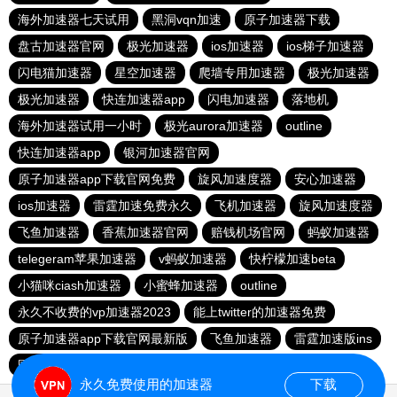
海外加速器七天试用
黑洞vqn加速
原子加速器下载
盘古加速器官网
极光加速器
ios加速器
ios梯子加速器
闪电猫加速器
星空加速器
爬墙专用加速器
极光加速器
极光加速器
快连加速器app
闪电加速器
落地机
海外加速器试用一小时
极光aurora加速器
outline
快连加速器app
银河加速器官网
原子加速器app下载官网免费
旋风加速度器
安心加速器
ios加速器
雷霆加速免费永久
飞机加速器
旋风加速度器
飞鱼加速器
香蕉加速器官网
赔钱机场官网
蚂蚁加速器
telegeram苹果加速器
v蚂蚁加速器
快柠檬加速beta
小猫咪ciash加速器
小蜜蜂加速器
outline
永久不收费的vp加速器2023
能上twitter的加速器免费
原子加速器app下载官网最新版
飞鱼加速器
雷霆加速版ins
国外上网加速器
香蕉加速器vp官网
蚂蚁vp加速器官网
永久免费使用的加速器
下载