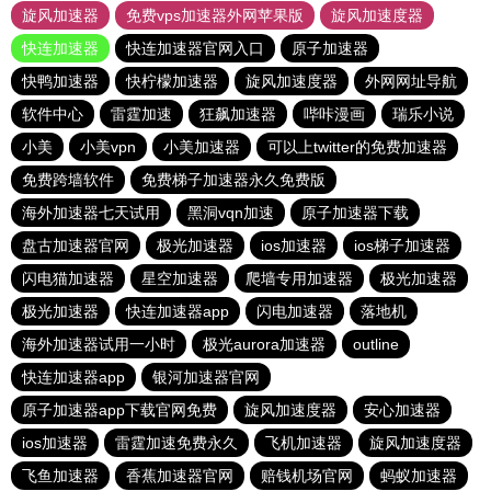
旋风加速器
免费vps加速器外网苹果版
旋风加速度器
快连加速器
快连加速器官网入口
原子加速器
快鸭加速器
快柠檬加速器
旋风加速度器
外网网址导航
软件中心
雷霆加速
狂飙加速器
哔咔漫画
瑞乐小说
小美
小美vpn
小美加速器
可以上twitter的免费加速器
免费跨墙软件
免费梯子加速器永久免费版
海外加速器七天试用
黑洞vqn加速
原子加速器下载
盘古加速器官网
极光加速器
ios加速器
ios梯子加速器
闪电猫加速器
星空加速器
爬墙专用加速器
极光加速器
极光加速器
快连加速器app
闪电加速器
落地机
海外加速器试用一小时
极光aurora加速器
outline
快连加速器app
银河加速器官网
原子加速器app下载官网免费
旋风加速度器
安心加速器
ios加速器
雷霆加速免费永久
飞机加速器
旋风加速度器
飞鱼加速器
香蕉加速器官网
赔钱机场官网
蚂蚁加速器