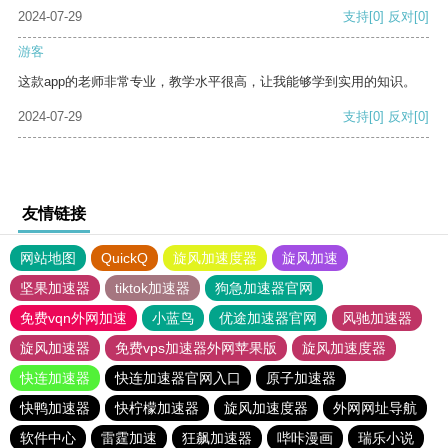
2024-07-29
支持
[0]
反对
[0]
游客
这款app的老师非常专业，教学水平很高，让我能够学到实用的知识。
2024-07-29
支持
[0]
反对
[0]
友情链接
网站地图
QuickQ
旋风加速度器
旋风加速
坚果加速器
tiktok加速器
狗急加速器官网
免费vqn外网加速
小蓝鸟
优途加速器官网
风驰加速器
旋风加速器
免费vps加速器外网苹果版
旋风加速度器
快连加速器
快连加速器官网入口
原子加速器
快鸭加速器
快柠檬加速器
旋风加速度器
外网网址导航
软件中心
雷霆加速
狂飙加速器
哔咔漫画
瑞乐小说