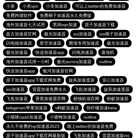
小美
小美vpn
小美加速器
可以上twitter的免费加速器
免费跨墙软件
免费梯子加速器永久免费版
海外加速器七天试用
黑洞vqn加速
原子加速器下载
盘古加速器官网
极光加速器
ios加速器
ios梯子加速器
闪电猫加速器
星空加速器
爬墙专用加速器
极光加速器
极光加速器
快连加速器app
闪电加速器
落地机
海外加速器试用一小时
极光aurora加速器
outline
快连加速器app
银河加速器官网
原子加速器app下载官网免费
旋风加速度器
安心加速器
ios加速器
雷霆加速免费永久
飞机加速器
旋风加速度器
飞鱼加速器
香蕉加速器官网
赔钱机场官网
蚂蚁加速器
telegeram苹果加速器
v蚂蚁加速器
快柠檬加速beta
小猫咪ciash加速器
小蜜蜂加速器
outline
永久不收费的vp加速器2023
能上twitter的加速器免费
原子加速器app下载官网最新版
飞鱼加速器
雷霆加速版ins