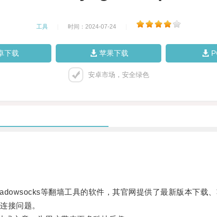
工具
|
时间：2024-07-24
|
卓下载
苹果下载
安卓市场，安全绿色
、Shadowsocks等翻墙工具的软件，其官网提供了最新版本下
连接问题。