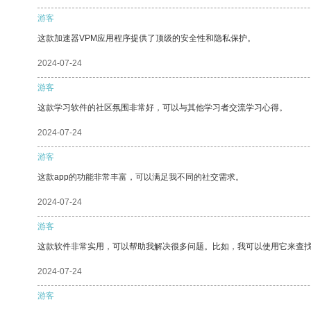
游客
这款加速器VPM应用程序提供了顶级的安全性和隐私保护。
2024-07-24
游客
这款学习软件的社区氛围非常好，可以与其他学习者交流学习心得。
2024-07-24
游客
这款app的功能非常丰富，可以满足我不同的社交需求。
2024-07-24
游客
这款软件非常实用，可以帮助我解决很多问题。比如，我可以使用它来查
2024-07-24
游客