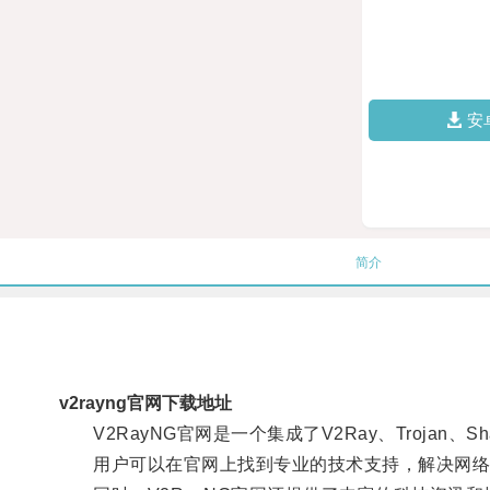
安
简介
v2rayng官网下载地址
V2RayNG官网是一个集成了V2Ray、Trojan
用户可以在官网上找到专业的技术支持，解决网络