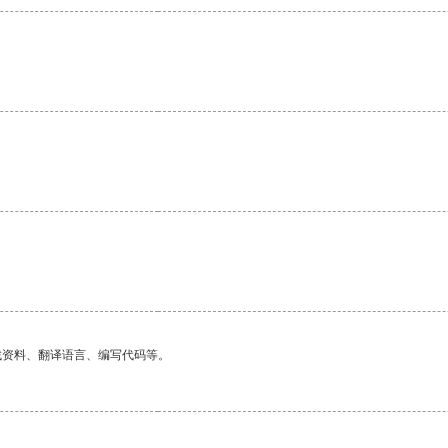
找资料、翻译语言、编写代码等。