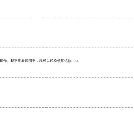
操作。我不用看说明书，就可以轻松使用这款app。