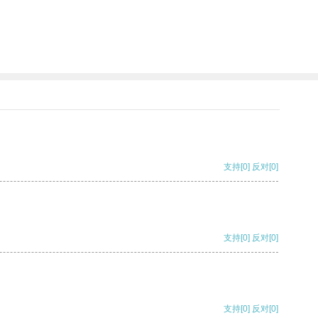
支持
[0]
反对
[0]
支持
[0]
反对
[0]
支持
[0]
反对
[0]