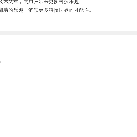
技术文章，为用户带来更多科技乐趣。
翻墙的乐趣，解锁更多科技世界的可能性。
。