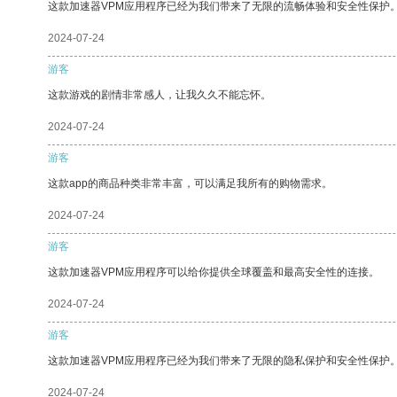
这款加速器VPM应用程序已经为我们带来了无限的流畅体验和安全性保护
2024-07-24
游客
这款游戏的剧情非常感人，让我久久不能忘怀。
2024-07-24
游客
这款app的商品种类非常丰富，可以满足我所有的购物需求。
2024-07-24
游客
这款加速器VPM应用程序可以给你提供全球覆盖和最高安全性的连接。
2024-07-24
游客
这款加速器VPM应用程序已经为我们带来了无限的隐私保护和安全性保护
2024-07-24