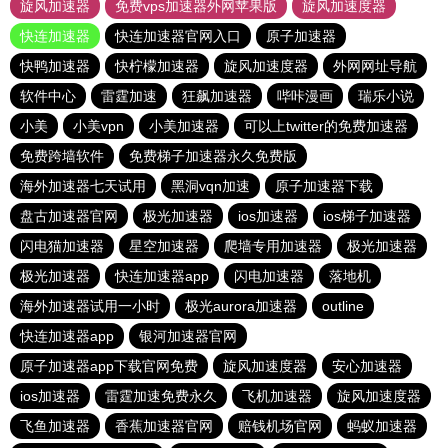
旋风加速器
免费vps加速器外网苹果版
旋风加速度器
快连加速器
快连加速器官网入口
原子加速器
快鸭加速器
快柠檬加速器
旋风加速度器
外网网址导航
软件中心
雷霆加速
狂飙加速器
哔咔漫画
瑞乐小说
小美
小美vpn
小美加速器
可以上twitter的免费加速器
免费跨墙软件
免费梯子加速器永久免费版
海外加速器七天试用
黑洞vqn加速
原子加速器下载
盘古加速器官网
极光加速器
ios加速器
ios梯子加速器
闪电猫加速器
星空加速器
爬墙专用加速器
极光加速器
极光加速器
快连加速器app
闪电加速器
落地机
海外加速器试用一小时
极光aurora加速器
outline
快连加速器app
银河加速器官网
原子加速器app下载官网免费
旋风加速度器
安心加速器
ios加速器
雷霆加速免费永久
飞机加速器
旋风加速度器
飞鱼加速器
香蕉加速器官网
赔钱机场官网
蚂蚁加速器