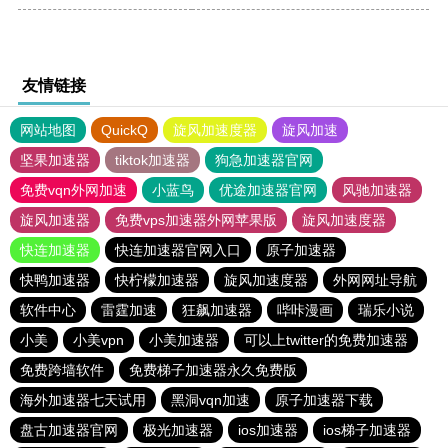
友情链接
网站地图
QuickQ
旋风加速度器
旋风加速
坚果加速器
tiktok加速器
狗急加速器官网
免费vqn外网加速
小蓝鸟
优途加速器官网
风驰加速器
旋风加速器
免费vps加速器外网苹果版
旋风加速度器
快连加速器
快连加速器官网入口
原子加速器
快鸭加速器
快柠檬加速器
旋风加速度器
外网网址导航
软件中心
雷霆加速
狂飙加速器
哔咔漫画
瑞乐小说
小美
小美vpn
小美加速器
可以上twitter的免费加速器
免费跨墙软件
免费梯子加速器永久免费版
海外加速器七天试用
黑洞vqn加速
原子加速器下载
盘古加速器官网
极光加速器
ios加速器
ios梯子加速器