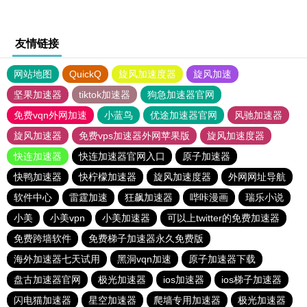
友情链接
网站地图
QuickQ
旋风加速度器
旋风加速
坚果加速器
tiktok加速器
狗急加速器官网
免费vqn外网加速
小蓝鸟
优途加速器官网
风驰加速器
旋风加速器
免费vps加速器外网苹果版
旋风加速度器
快连加速器
快连加速器官网入口
原子加速器
快鸭加速器
快柠檬加速器
旋风加速度器
外网网址导航
软件中心
雷霆加速
狂飙加速器
哔咔漫画
瑞乐小说
小美
小美vpn
小美加速器
可以上twitter的免费加速器
免费跨墙软件
免费梯子加速器永久免费版
海外加速器七天试用
黑洞vqn加速
原子加速器下载
盘古加速器官网
极光加速器
ios加速器
ios梯子加速器
闪电猫加速器
星空加速器
爬墙专用加速器
极光加速器